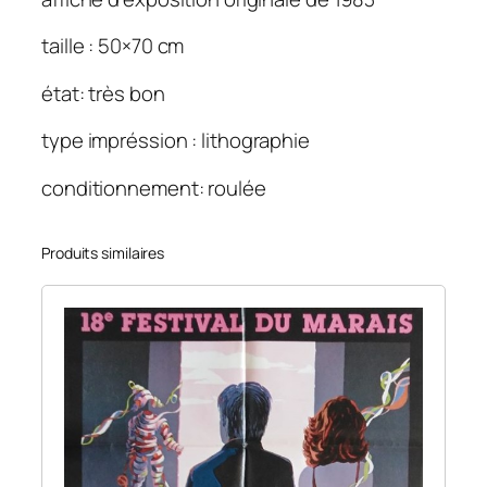
p
i
taille : 50×70 cm
e
état: très bon
s
p
type impréssion : lithographie
e
i
conditionnement: roulée
n
t
Produits similaires
u
r
e
s
e
n
c
r
e