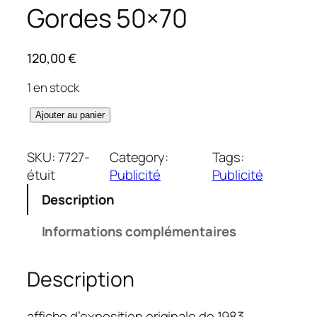
Gordes 50×70
120,00
€
1 en stock
q
Ajouter au panier
u
a
SKU:
7727-
Category:
Tags:
n
étuit
Publicité
Publicité
t
Description
i
t
Informations complémentaires
é
d
Description
e
T
a
affiche d’exposition originale de 1983