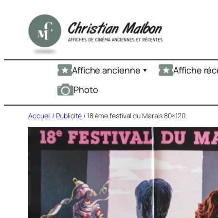
Aller
au
contenu
Affiche ancienne
Affiche ré
Photo
Accueil
/
Publicité
/ 18 ème festival du Marais.80×120