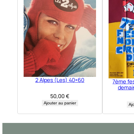
2 Alpes (Les) 40×60
7ème fes
demain
50,00
€
Ajouter au panier
Aj