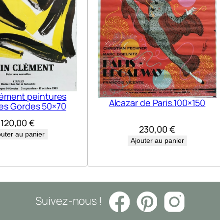
s
.
1
0
0
×
1
lément peintures
Alcazar de Paris.100×150
les Gordes 50×70
5
120,00
€
0
230,00
€
outer au panier
Ajouter au panier
Suivez-nous !