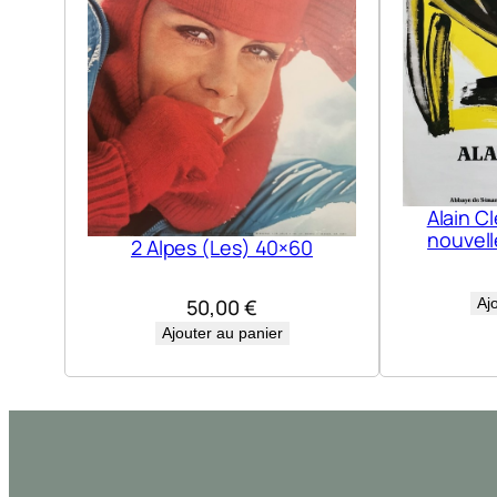
Alain C
nouvel
2 Alpes (Les) 40×60
50,00
€
Aj
Ajouter au panier