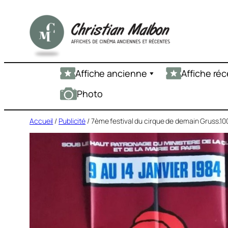
Aller
au
contenu
Affiche ancienne
Affiche ré
Photo
Accueil
/
Publicité
/ 7ème festival du cirque de demain Gruss.10