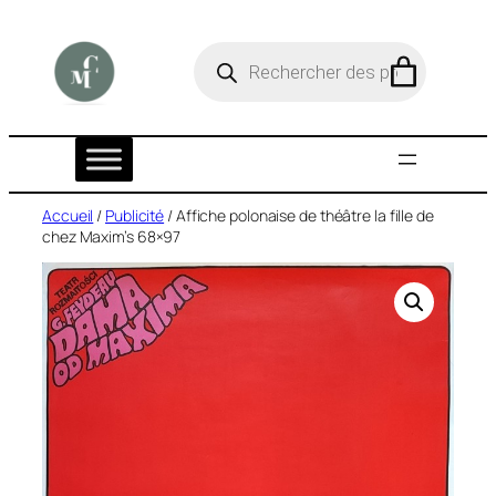
Aller
au
R
e
contenu
c
h
e
r
c
h
e
Accueil
/
Publicité
/ Affiche polonaise de théâtre la fille de
d
chez Maxim’s 68×97
e
p
r
o
d
u
i
t
s