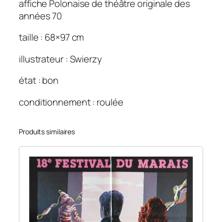
affiche Polonaise de théâtre originale des
f
années 70
i
c
taille : 68×97 cm
h
illustrateur : Swierzy
e
p
état : bon
o
l
conditionnement : roulée
o
n
Produits similaires
a
i
s
e
d
e
t