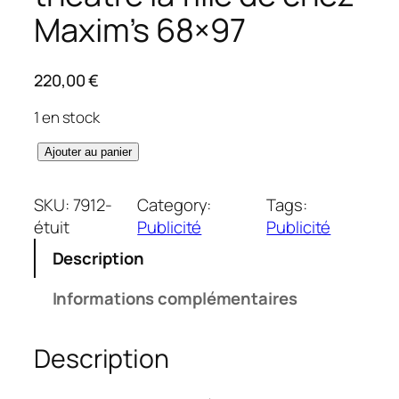
Maxim’s 68×97
220,00
€
1 en stock
q
Ajouter au panier
u
a
SKU:
7912-
Category:
Tags:
n
étuit
Publicité
Publicité
t
Description
i
t
Informations complémentaires
é
d
Description
e
A
f