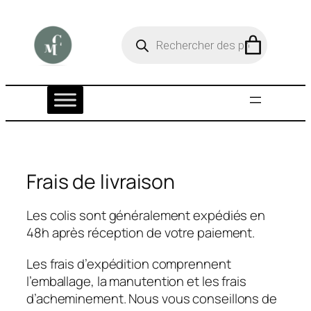
Aller
au
R
e
contenu
c
h
e
r
c
h
e
d
e
p
Frais de livraison
r
o
d
Les colis sont généralement expédiés en
u
i
48h après réception de votre paiement.
t
s
Les frais d’expédition comprennent
l’emballage, la manutention et les frais
d’acheminement. Nous vous conseillons de