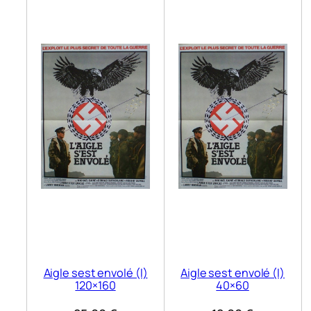
Aigle sest envolé (l)
Aigle sest envolé (l)
120×160
40×60