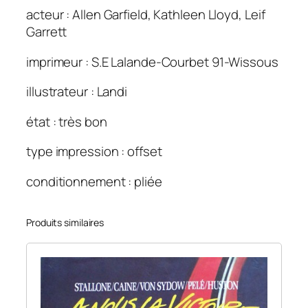
a
acteur : Allen Garfield, Kathleen Lloyd, Leif
r
Garrett
d
.
imprimeur : S.E Lalande-Courbet 91-Wissous
1
2
illustrateur : Landi
0
état : très bon
×
1
type impression : offset
6
0
conditionnement : pliée
Produits similaires