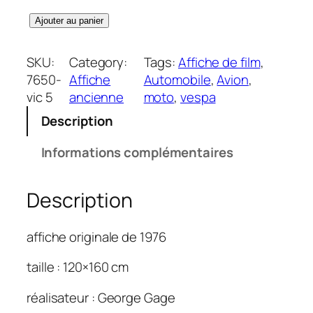
q
Ajouter au panier
u
a
SKU:
Category:
Tags:
Affiche de film
, 
n
7650-
Affiche
Automobile
, 
Avion
, 
t
vic 5
ancienne
moto
, 
vespa
i
Description
t
é
Informations complémentaires
d
e
Description
S
k
a
affiche originale de 1976
t
e
taille : 120×160 cm
b
réalisateur : George Gage
o