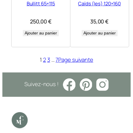
Bullitt 65×115
Caïds (les) 120×160
250,00
€
35,00
€
Ajouter au panier
Ajouter au panier
1
2
3
…
7
Page suivante
Suivez-nous !