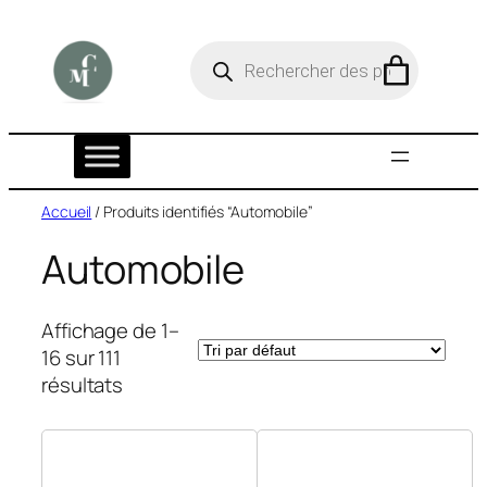
Aller
au
R
e
contenu
c
h
e
r
c
h
e
Accueil
/ Produits identifiés “Automobile”
d
e
Automobile
p
r
o
d
Affichage de 1–
u
16 sur 111
i
t
résultats
s