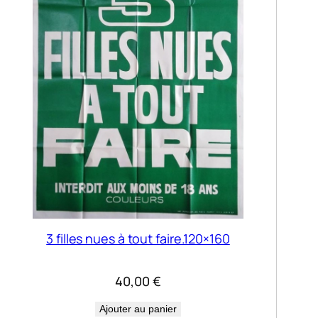
3 filles nues à tout faire.120×160
40,00
€
Ajouter au panier