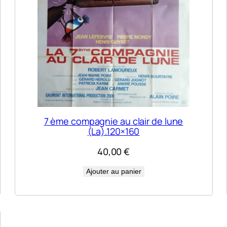
7 ème compagnie au clair de lune
(La).120×160
40,00
€
Ajouter au panier