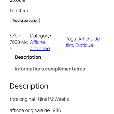
1 en stock
q
Ajouter au panier
u
a
SKU:
Category:
Tags:
Affiche de
n
7638-vic
Affiche
film
, 
Erotique
t
5
ancienne
i
Description
t
é
Informations complémentaires
d
e
Description
9
s
e
titre original : Nine1/2 Weeks
m
a
affiche originale de 1986