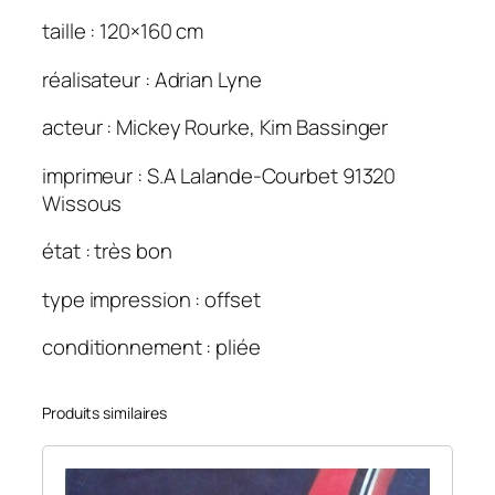
i
taille : 120×160 cm
n
e
réalisateur : Adrian Lyne
s
1
acteur : Mickey Rourke, Kim Bassinger
/
2
imprimeur : S.A Lalande-Courbet 91320
.
Wissous
1
état : très bon
2
0
type impression : offset
×
1
conditionnement : pliée
6
0
Produits similaires