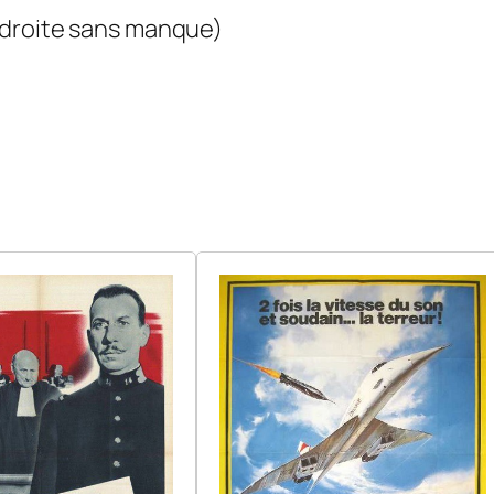
1
 droite sans manque)
2
0
×
1
6
0