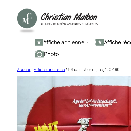
Aller
au
contenu
Affiche ancienne
Affiche ré
Photo
Accueil
/
Affiche ancienne
/ 101 dalmatiens (Les).120×160