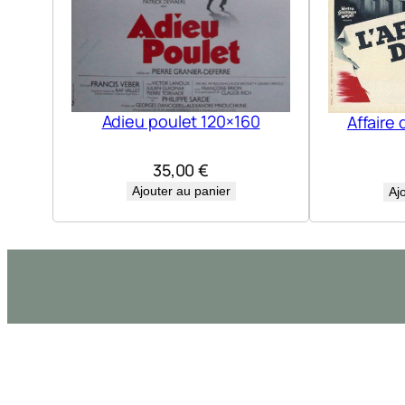
Adieu poulet 120×160
Affaire 
35,00
€
Ajouter au panier
Aj