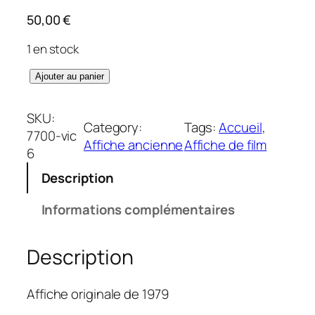
50,00
€
1 en stock
q
Ajouter au panier
u
a
SKU:
Category:
Tags:
Accueil
, 
n
7700-vic
Affiche ancienne
Affiche de film
t
6
i
Description
t
é
Informations complémentaires
d
e
Description
R
e
g
Affiche originale de 1979
g