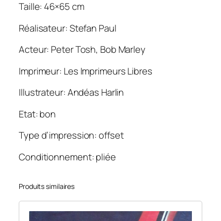
a
Taille: 46×65 cm
e
Réalisateur: Stefan Paul
S
u
Acteur: Peter Tosh, Bob Marley
n
s
Imprimeur: Les Imprimeurs Libres
p
l
Illustrateur: Andéas Harlin
a
Etat: bon
s
h
Type d’impression: offset
4
6
Conditionnement: pliée
X
6
Produits similaires
5