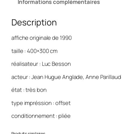
Informations complémentaires
d
e
Description
N
i
k
affiche originale de 1990
i
t
taille : 400×300 cm
a
réalisateur : Luc Besson
4
0
acteur : Jean Hugue Anglade, Anne Parillaud
0
×
état : très bon
3
0
type impréssion : offset
0
conditionnement : pliée
Produits similaires