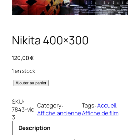
Nikita 400×300
120,00
€
1 en stock
q
Ajouter au panier
u
a
SKU:
Category:
Tags:
Accueil
, 
n
7843-vic
Affiche ancienne
Affiche de film
t
3
i
Description
t
é