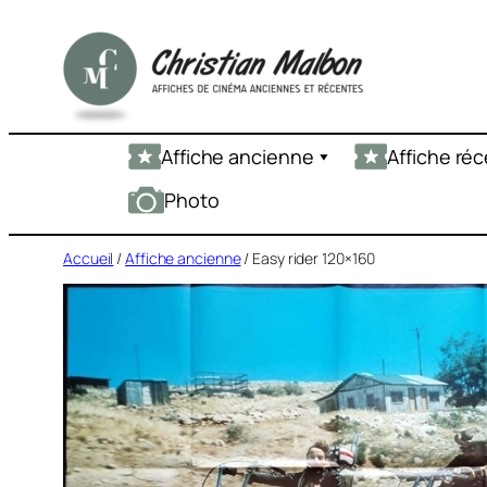
Aller
au
contenu
Affiche ancienne
Affiche ré
Photo
Accueil
/
Affiche ancienne
/ Easy rider 120×160