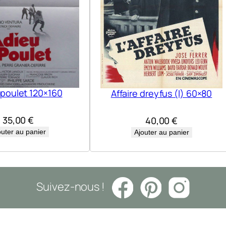
 poulet 120×160
Affaire dreyfus (l) 60×80
35,00
€
40,00
€
outer au panier
Ajouter au panier
Suivez-nous !