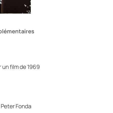
r
i
d
e
plémentaires
r
1
2
0
×
 un film de 1969
1
6
0
, Peter Fonda