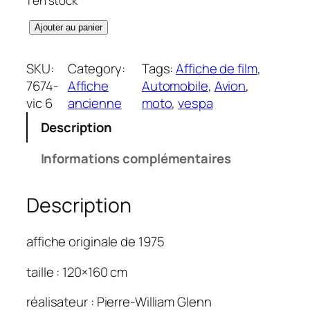
1 en stock
q
Ajouter au panier
u
a
SKU:
Category:
Tags:
Affiche de film
, 
n
7674-
Affiche
Automobile
, 
Avion
, 
t
vic 6
ancienne
moto
, 
vespa
i
Description
t
é
Informations complémentaires
d
e
Description
C
h
e
affiche originale de 1975
v
a
taille : 120×160 cm
l
réalisateur : Pierre-William Glenn
d