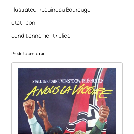
e
illustrateur : Jouineau Bourduge
f
e
état : bon
r
.
conditionnement : pliée
1
2
Produits similaires
0
×
1
6
0