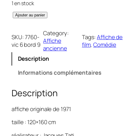
1 en stock
q
Ajouter au panier
u
a
Category:
SKU:
7760-
Tags:
Affiche de
n
Affiche
vic 6 bord 9
film
, 
Comédie
t
ancienne
i
Description
t
é
Informations complémentaires
d
e
Description
T
r
a
affiche originale de 1971
f
i
taille : 120×160 cm
c
réalisateur : Jacques Tati