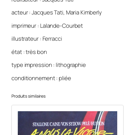
1
2
acteur : Jacques Tati, Maria Kimberly
0
×
imprimeur : Lalande-Courbet
1
6
illustrateur : Ferracci
0
état : très bon
type impression : lithographie
conditionnement : pliée
Produits similaires