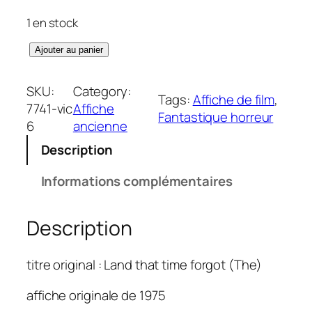
1 en stock
q
Ajouter au panier
u
a
SKU:
Category:
Tags:
Affiche de film
, 
n
7741-vic
Affiche
Fantastique horreur
t
6
ancienne
i
Description
t
é
Informations complémentaires
d
e
Description
S
i
x
titre original : Land that time forgot (The)
i
è
affiche originale de 1975
m