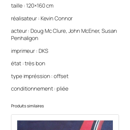
taille : 120×160 cm
e
c
réalisateur : Kevin Connor
o
n
acteur : Doug Mc Clure, John McEner, Susan
t
Penhaligon
i
n
imprimeur : DKS
e
état : très bon
n
t
type impréssion : offset
(
L
conditionnement : pliée
e
)
Produits similaires
1
2
0