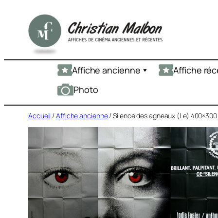
Aller
au
contenu
Affiche ancienne
Affiche ré
Photo
Accueil
/
Affiche ancienne
/ Silence des agneaux (Le) 400×300