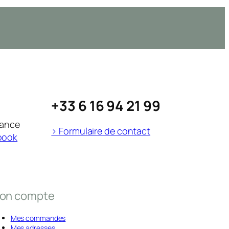
+33 6 16 94 21 99
rance
> Formulaire de contact
book
on compte
Mes commandes
Mes adresses