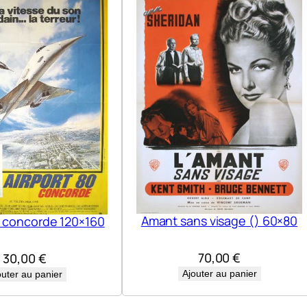
(
L
e
)
4
0
0
×
3
0
0
Amant sans visage () 60×80
0 concorde 120×160
70,00
€
30,00
€
Ajouter au panier
outer au panier