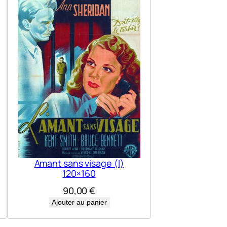
Amant sans visage (l)
120×160
90,00
€
Ajouter au panier