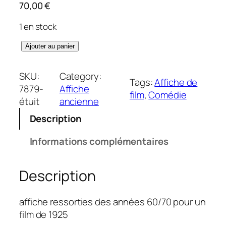
70,00
€
1 en stock
q
Ajouter au panier
u
a
SKU:
Category:
Tags:
Affiche de
n
7879-
Affiche
film
, 
Comédie
t
étuit
ancienne
i
Description
t
é
Informations complémentaires
d
e
Description
R
u
é
affiche ressorties des années 60/70 pour un
e
film de 1925
v