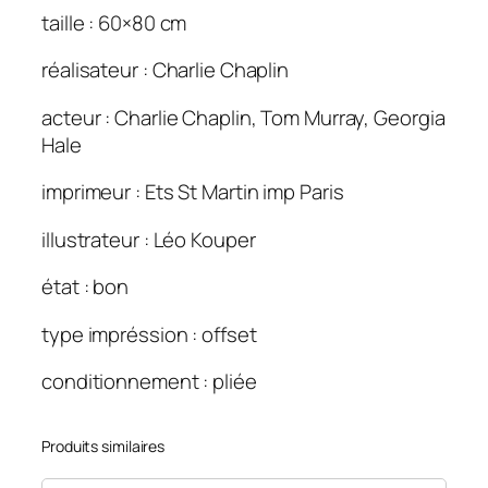
e
taille : 60×80 cm
r
réalisateur : Charlie Chaplin
s
l
acteur : Charlie Chaplin, Tom Murray, Georgia
'
Hale
o
r
imprimeur : Ets St Martin imp Paris
(
L
illustrateur : Léo Kouper
a
état : bon
)
6
type impréssion : offset
0
×
conditionnement : pliée
8
0
Produits similaires