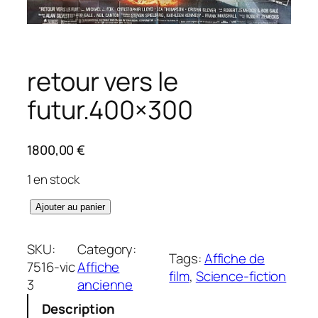
retour vers le
futur.400×300
1800,00
€
1 en stock
q
Ajouter au panier
u
a
SKU:
Category:
Tags:
Affiche de
n
7516-vic
Affiche
film
, 
Science-fiction
t
3
ancienne
i
Description
t