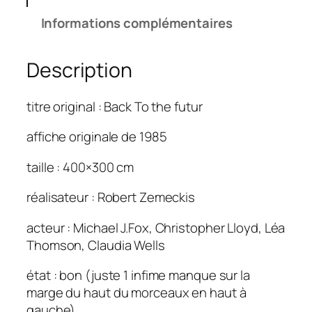
é
Informations complémentaires
d
e
Description
r
e
t
titre original : Back To the futur
o
u
affiche originale de 1985
r
taille : 400×300 cm
v
e
réalisateur : Robert Zemeckis
r
s
acteur : Michael J.Fox, Christopher Lloyd, Léa
l
Thomson, Claudia Wells
e
f
état : bon (juste 1 infime manque sur la
u
marge du haut du morceaux en haut à
t
gauche)