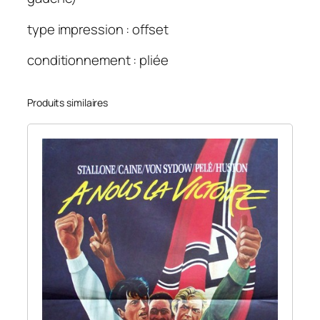
u
type impression : offset
r
.
conditionnement : pliée
4
0
0
Produits similaires
×
3
0
0