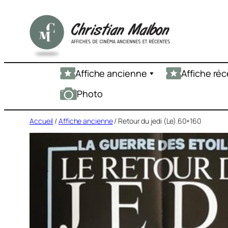
Aller
au
contenu
Affiche ancienne
Affiche ré
Photo
Accueil
/
Affiche ancienne
/ Retour du jedi (Le).60×160