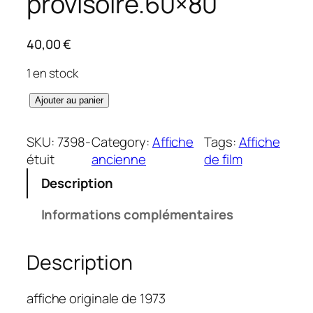
provisoire.60×80
40,00
€
1 en stock
q
Ajouter au panier
u
a
SKU:
7398-
Category:
Affiche
Tags:
Affiche
n
étuit
ancienne
de film
t
Description
i
t
Informations complémentaires
é
d
Description
e
N
o
affiche originale de 1973
u