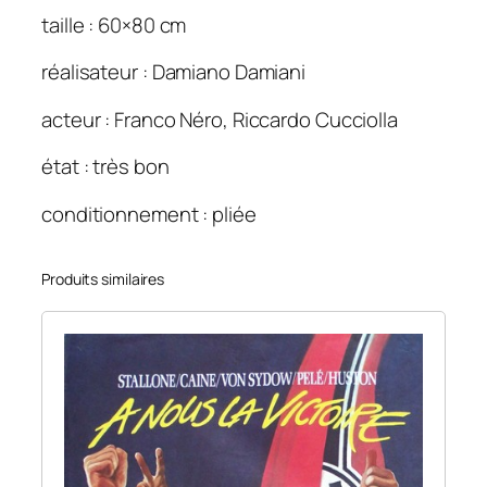
s
taille : 60×80 cm
s
réalisateur : Damiano Damiani
o
m
acteur : Franco Néro, Riccardo Cucciolla
m
e
état : très bon
s
t
conditionnement : pliée
o
u
Produits similaires
s
e
n
l
i
b
e
r