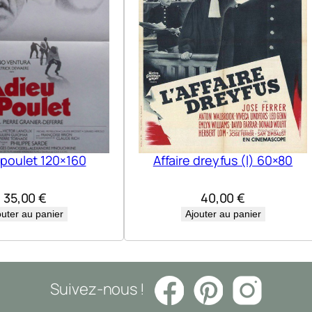
 poulet 120×160
Affaire dreyfus (l) 60×80
35,00
€
40,00
€
outer au panier
Ajouter au panier
Suivez-nous !