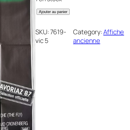
q
Ajouter au panier
u
a
SKU:
7619-
Category:
Affiche
n
vic 5
ancienne
t
i
t
é
d
e
M
o
u
c