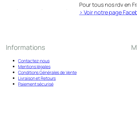
0
Pour tous nos rdv en F
> Voir notre page Face
×
3
0
0
Informations
M
.
t
Contactez-nous
Mentions légales
o
Conditions Générales de Vente
i
Livraison et Retours
Paiement sécurisé
l
e
b
â
c
h