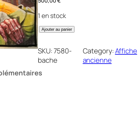
500,00
€
1 en stock
q
Ajouter au panier
u
a
SKU:
7580-
Category:
Affiche
n
bache
ancienne
t
plémentaires
i
t
é
d
e
M
o