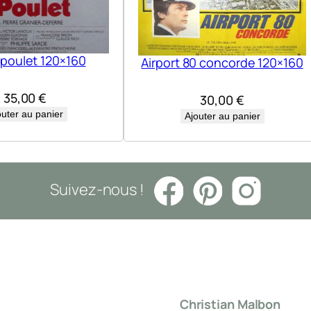
l
'
e
 poulet 120×160
Airport 80 concorde 120×160
s
p
35,00
€
30,00
€
a
outer au panier
Ajouter au panier
c
e
(
Suivez-nous !
L
e
)
.
2
0
Christian Malbon