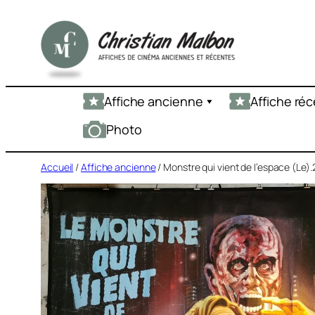
Aller
au
contenu
Affiche ancienne
Affiche ré
Photo
Accueil
/
Affiche ancienne
/ Monstre qui vient de l’espace (Le)