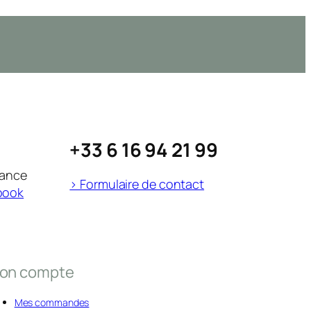
+33 6 16 94 21 99
rance
> Formulaire de contact
book
on compte
Mes commandes