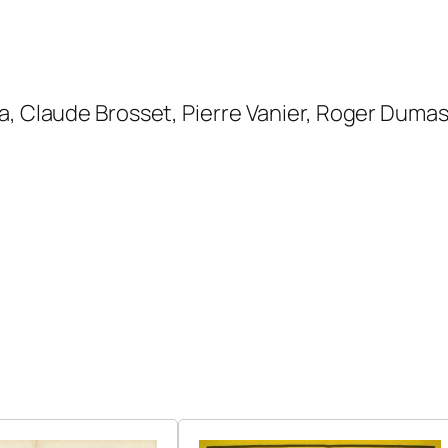
i
n
a
l
a, Claude Brosset, Pierre Vanier, Roger Duma
(
L
e
)
4
0
0
×
3
0
0