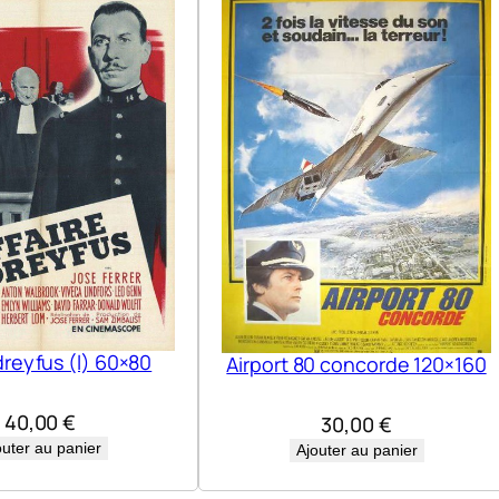
dreyfus (l) 60×80
Airport 80 concorde 120×160
40,00
€
30,00
€
outer au panier
Ajouter au panier