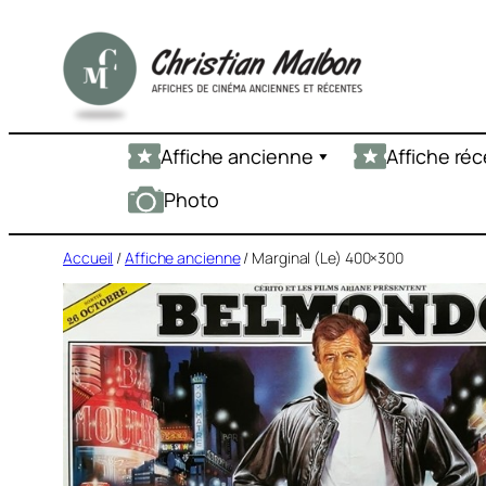
Aller
au
contenu
Affiche ancienne
Affiche ré
Photo
Accueil
/
Affiche ancienne
/ Marginal (Le) 400×300