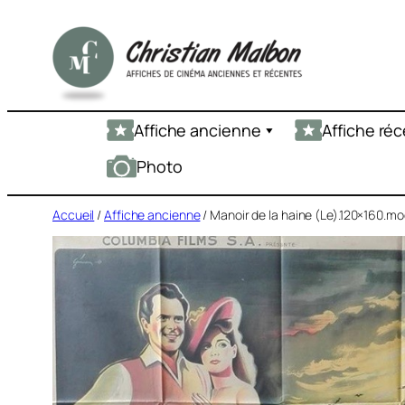
Aller
au
contenu
Affiche ancienne
Affiche ré
Photo
Accueil
/
Affiche ancienne
/ Manoir de la haine (Le).120×160.mo