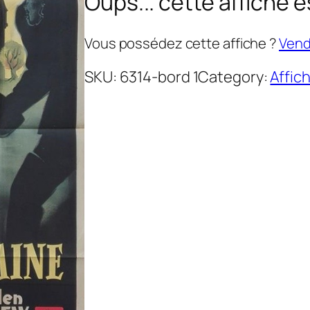
Oups... cette affiche e
Vous possédez cette affiche ?
Vende
SKU:
6314-bord 1
Category:
Affic