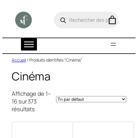
Aller
au
R
e
contenu
c
h
e
r
c
h
e
Accueil
/ Produits identifiés “Cinéma”
d
e
Cinéma
p
r
o
d
Affichage de 1–
u
16 sur 373
i
t
résultats
s