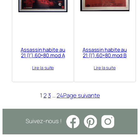
Assassin habite au
Assassin habite au
21 (l’).60×80.mod A
21 (l’).60×80.mod B
Lire la suite
Lire la suite
1
2
3
…
24
Page suivante
Suivez-nous !