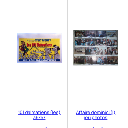
101 dalmatiens (les)
Affaire dominici (l)
36×57
jeu photos