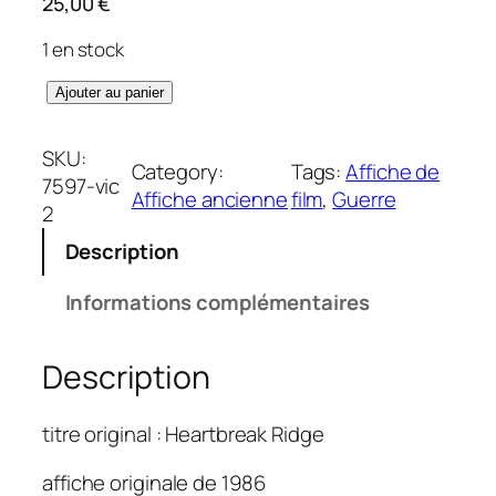
25,00
€
1 en stock
q
Ajouter au panier
u
a
SKU:
Category:
Tags:
Affiche de
n
7597-vic
Affiche ancienne
film
, 
Guerre
t
2
i
Description
t
é
Informations complémentaires
d
e
Description
M
a
i
titre original : Heartbreak Ridge
t
r
affiche originale de 1986