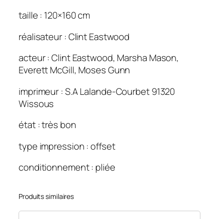
e
taille : 120×160 cm
d
e
réalisateur : Clint Eastwood
g
u
acteur : Clint Eastwood, Marsha Mason,
e
Everett McGill, Moses Gunn
r
r
imprimeur : S.A Lalande-Courbet 91320
e
Wissous
(
état : très bon
L
e
type impression : offset
)
.
conditionnement : pliée
1
2
Produits similaires
0
×