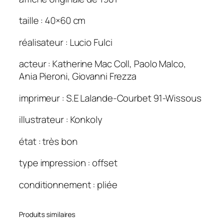
n
taille : 40×60 cm
p
r
réalisateur : Lucio Fulci
ê
t
acteur : Katherine Mac Coll, Paolo Malco,
d
Ania Pieroni, Giovanni Frezza
u
c
imprimeur : S.E Lalande-Courbet 91-Wissous
i
illustrateur : Konkoly
m
e
état : très bon
t
i
type impression : offset
è
r
conditionnement : pliée
e
(
Produits similaires
L