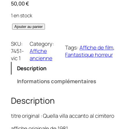
50,00
€
1 en stock
q
Ajouter au panier
u
a
SKU:
Category:
Tags:
Affiche de film
, 
n
7451-
Affiche
Fantastique horreur
t
vic 1
ancienne
i
Description
t
é
Informations complémentaires
d
e
Description
M
a
i
titre original : Quella villa accanto al cimitero
s
o
affiche originale de 1981