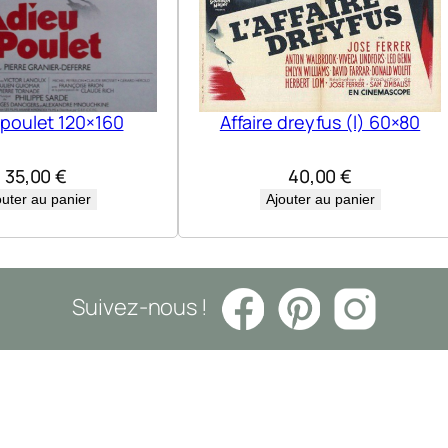
 poulet 120×160
Affaire dreyfus (l) 60×80
35,00
€
40,00
€
outer au panier
Ajouter au panier
Suivez-nous !