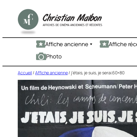
Aller
au
contenu
Affiche ancienne
Affiche ré
Photo
Accueil
/
Affiche ancienne
/ j’étais, je suis, je serai.60×80