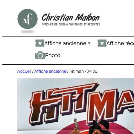
Aller
au
contenu
Affiche ancienne
Affiche ré
Photo
Accueil
/
Affiche ancienne
/ Hit man 70×100