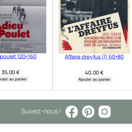
 poulet 120×160
Affaire dreyfus (l) 60×80
35,00
€
40,00
€
outer au panier
Ajouter au panier
Suivez-nous !