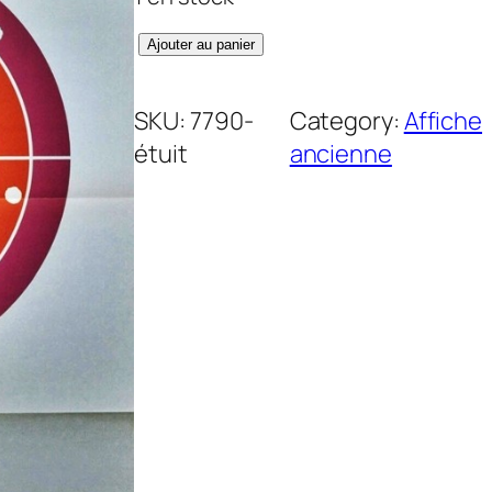
q
Ajouter au panier
u
a
SKU:
7790-
Category:
Affiche
n
étuit
ancienne
t
i
t
é
d
e
H
i
t
m