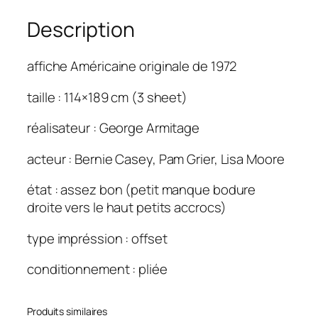
e
Description
H
i
t
affiche Américaine originale de 1972
m
a
taille : 114×189 cm (3 sheet)
n
réalisateur : George Armitage
1
1
acteur : Bernie Casey, Pam Grier, Lisa Moore
4
×
état : assez bon (petit manque bodure
1
droite vers le haut petits accrocs)
8
9
type impréssion : offset
conditionnement : pliée
Produits similaires