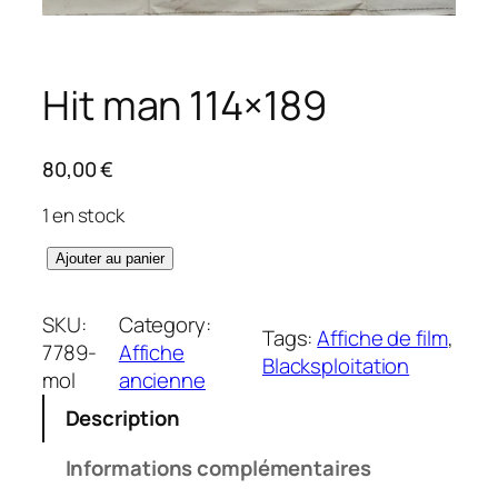
Hit man 114×189
80,00
€
1 en stock
q
Ajouter au panier
u
a
SKU:
Category:
Tags:
Affiche de film
, 
n
7789-
Affiche
Blacksploitation
t
mol
ancienne
i
Description
t
é
Informations complémentaires
d