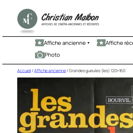
Aller
au
contenu
Affiche ancienne
Affiche ré
Photo
Accueil
/
Affiche ancienne
/ Grandes gueules (les) 120×160