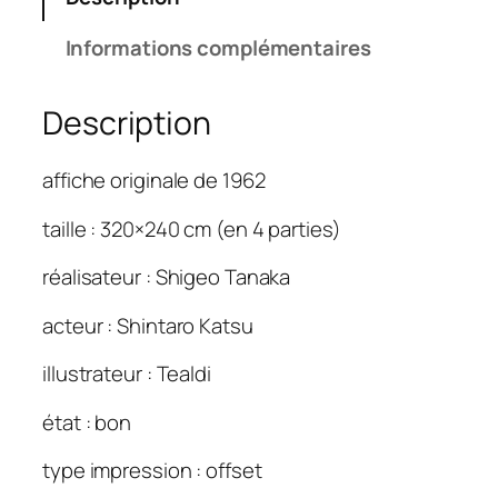
t
é
Informations complémentaires
d
e
Description
G
r
a
affiche originale de 1962
n
d
taille : 320×240 cm (en 4 parties)
e
réalisateur : Shigeo Tanaka
m
u
acteur : Shintaro Katsu
r
a
illustrateur : Tealdi
i
l
état : bon
l
type impression : offset
e