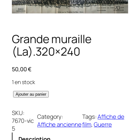
Grande muraille
(La).320×240
50,00
€
1 en stock
q
Ajouter au panier
u
a
SKU:
Category:
Tags:
Affiche de
n
7670-vic
Affiche ancienne
film
, 
Guerre
t
5
i
Description