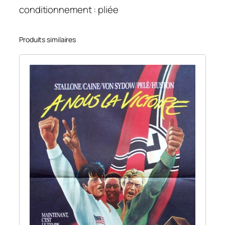
(
conditionnement : pliée
L
a
)
Produits similaires
.
3
2
0
×
2
4
0