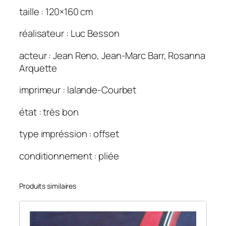
n
taille : 120×160 cm
d
réalisateur : Luc Besson
b
l
acteur : Jean Reno, Jean-Marc Barr, Rosanna
e
Arquette
u
(
imprimeur : lalande-Courbet
L
e
état : très bon
)
type impréssion : offset
v
e
conditionnement : pliée
r
s
i
Produits similaires
o
n
l