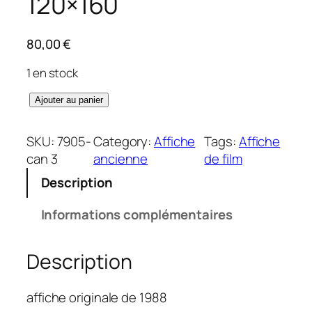
120×160
80,00
€
1 en stock
q
Ajouter au panier
u
a
SKU:
7905-
Category:
Affiche
Tags:
Affiche
n
can 3
ancienne
de film
t
Description
i
t
Informations complémentaires
é
d
Description
e
G
r
affiche originale de 1988
a