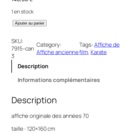
1 en stock
q
Ajouter au panier
u
a
SKU:
Category:
Tags:
Affiche de
n
7915-can
Affiche ancienne
film
, 
Karate
t
3
i
Description
t
é
Informations complémentaires
d
e
Description
F
u
r
affiche originale des années 70
e
u
taille : 120×160 cm