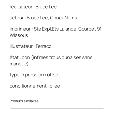
r
réalisateur : Bruce Lee
d
u
acteur : Bruce Lee, Chuck Norris
d
r
imprimeur : Ste Expl.Ets Lalande-Courbet 91-
a
Wissous
g
o
illustrateur : Ferracci
n
état : bon (infimes trous punaises sans
(
manque)
L
a
type impréssion : offset
)
1
conditionnement : pliée
2
0
Produits similaires
×
1