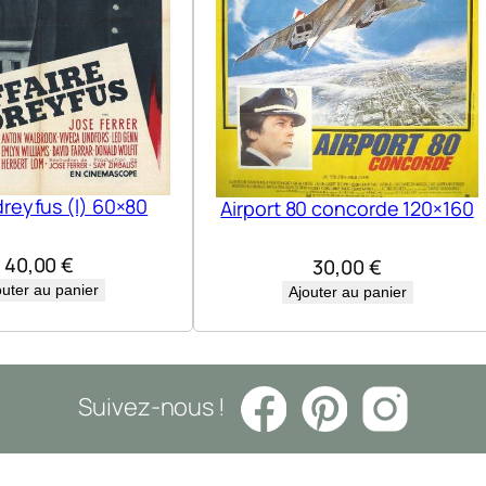
dreyfus (l) 60×80
Airport 80 concorde 120×160
40,00
€
30,00
€
outer au panier
Ajouter au panier
Suivez-nous !