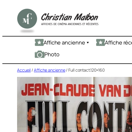
Aller
au
contenu
Affiche ancienne
Affiche ré
Photo
Accueil
/
Affiche ancienne
/ Full contact.120×160