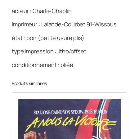
v
acteur : Charlie Chaplin
a
l
imprimeur : Lalande-Courbet 91-Wissous
d
e
état : bon (petite usure plis)
C
h
type impression : litho/offset
a
conditionnement : pliée
r
l
o
Produits similaires
t
(
L
e
)
.
1