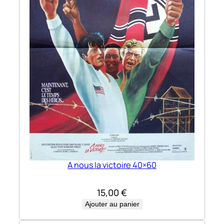
2
0
×
1
6
0
A nous la victoire 40×60
15,00
€
Ajouter au panier