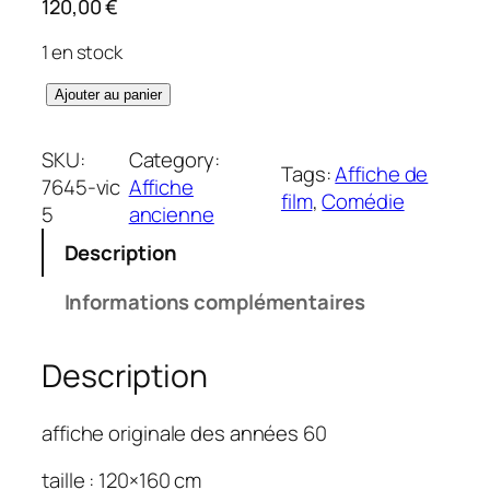
120,00
€
1 en stock
q
Ajouter au panier
u
a
SKU:
Category:
Tags:
Affiche de
n
7645-vic
Affiche
film
, 
Comédie
t
5
ancienne
i
Description
t
é
Informations complémentaires
d
e
Description
F
e
s
affiche originale des années 60
t
i
taille : 120×160 cm