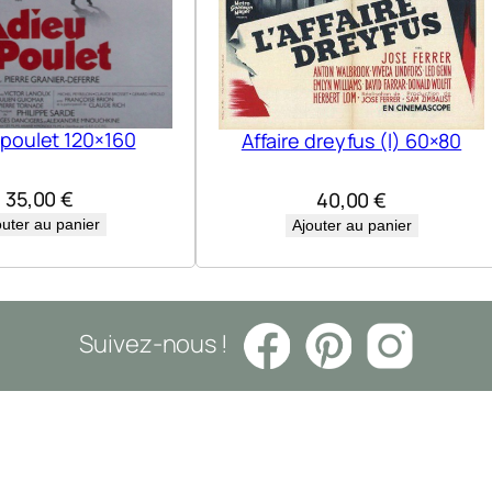
s
t
o
r
 poulet 120×160
Affaire dreyfus (l) 60×80
s
j
35,00
€
40,00
€
u
outer au panier
Ajouter au panier
n
i
o
Suivez-nous !
r
s
(
L
a