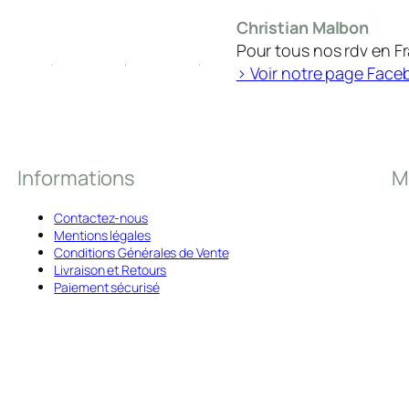
)
Christian Malbon
.
Pour tous nos rdv en F
1
> Voir notre page Face
6
0
×
Informations
M
2
4
Contactez-nous
0
Mentions légales
Conditions Générales de Vente
Livraison et Retours
Paiement sécurisé