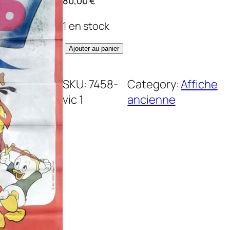
80,00
€
1 en stock
q
Ajouter au panier
u
a
SKU:
7458-
Category:
Affiche
n
vic 1
ancienne
t
i
t
é
d
e
F
a