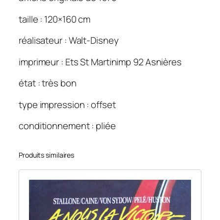
u
l
taille : 120×160 cm
e
réalisateur : Walt-Disney
u
s
imprimeur : Ets St Martinimp 92 Asnières
e
h
état : très bon
i
s
type impression : offset
t
conditionnement : pliée
o
i
r
Produits similaires
e
d
e
D
o