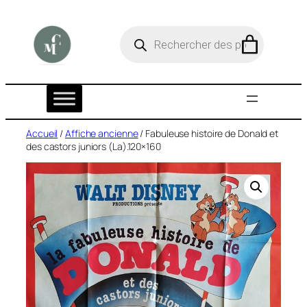
Aller
au
R
e
contenu
c
h
e
r
c
h
e
Accueil
/
Affiche ancienne
/ Fabuleuse histoire de Donald et
d
des castors juniors (La).120×160
e
p
r
o
d
u
i
t
s