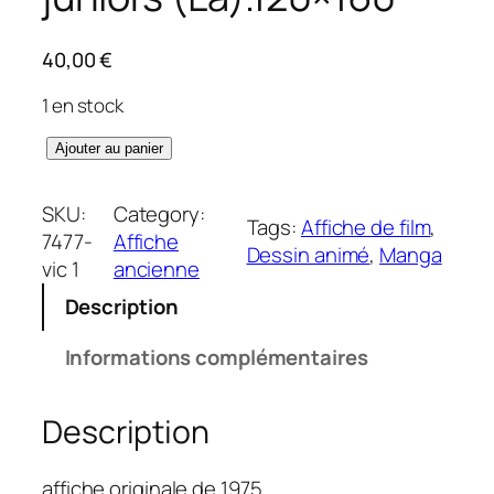
40,00
€
1 en stock
q
Ajouter au panier
u
a
SKU:
Category:
Tags:
Affiche de film
, 
n
7477-
Affiche
Dessin animé
, 
Manga
t
vic 1
ancienne
i
Description
t
é
Informations complémentaires
d
e
Description
F
a
b
affiche originale de 1975