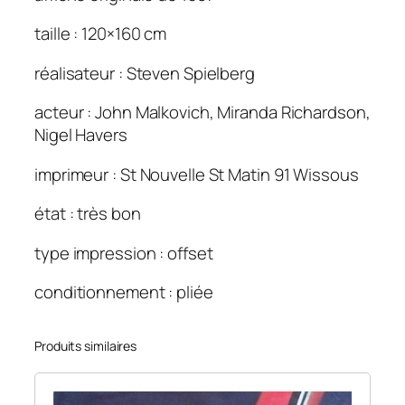
e
taille : 120×160 cm
d
u
réalisateur : Steven Spielberg
s
o
acteur : John Malkovich, Miranda Richardson,
l
Nigel Havers
e
i
imprimeur : St Nouvelle St Matin 91 Wissous
l
état : très bon
(
L
type impression : offset
'
)
conditionnement : pliée
.
1
Produits similaires
2
0
×