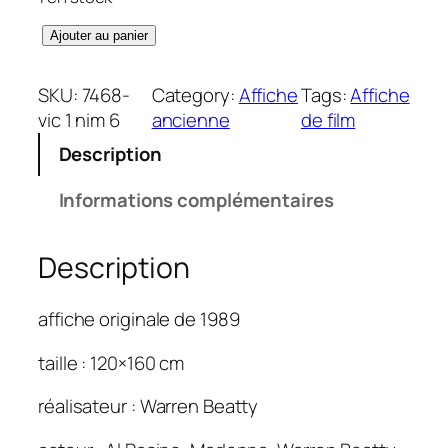
q
Ajouter au panier
u
a
SKU:
7468-
Category:
Affiche
Tags:
Affiche
n
vic 1 nim 6
ancienne
de film
t
Description
i
t
Informations complémentaires
é
d
Description
e
D
i
affiche originale de 1989
c
k
taille : 120×160 cm
T
réalisateur : Warren Beatty
r
a