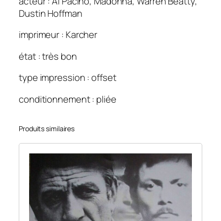
acteur : Al Pacino, Madonna, Warren Beatty,
c
Dustin Hoffman
y
.
imprimeur : Karcher
1
2
état : très bon
0
type impression : offset
×
1
conditionnement : pliée
6
0
Produits similaires