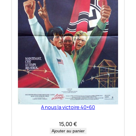
0
A nous la victoire 40×60
15,00
€
Ajouter au panier