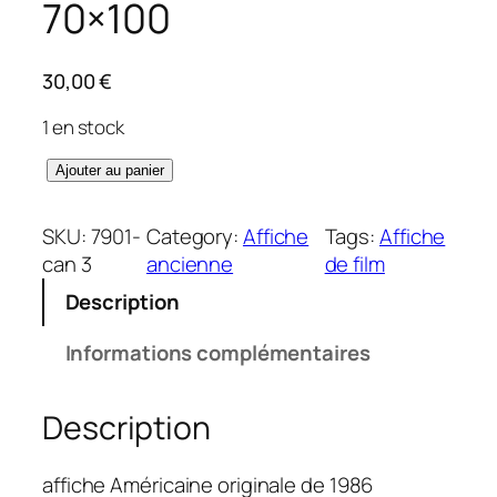
70×100
30,00
€
1 en stock
q
Ajouter au panier
u
a
SKU:
7901-
Category:
Affiche
Tags:
Affiche
n
can 3
ancienne
de film
t
Description
i
t
Informations complémentaires
é
d
Description
e
C
r
affiche Américaine originale de 1986