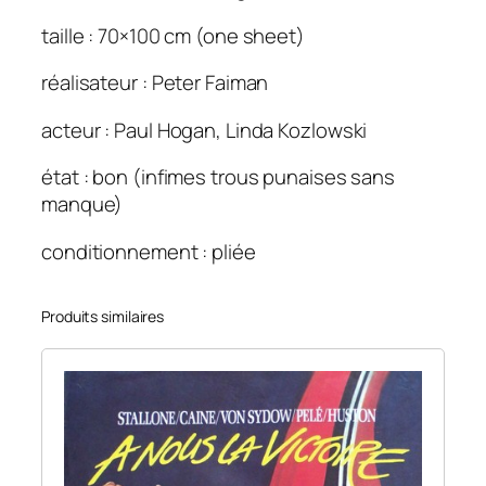
o
c
taille : 70×100 cm (one sheet)
o
réalisateur : Peter Faiman
d
i
acteur : Paul Hogan, Linda Kozlowski
l
e
état : bon (infimes trous punaises sans
d
manque)
u
n
conditionnement : pliée
d
e
Produits similaires
e
7
0
×
1
0