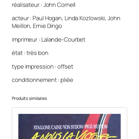
réalisateur : John Cornell
d
i
acteur : Paul Hogan, Linda Kozlowski, John
l
Meillon, Ernie Dingo
e
d
imprimeur : Lalande-Courbet
u
n
état : très bon
d
type impression : offset
e
e
conditionnement : pliée
2
.
1
Produits similaires
2
0
×
1
6