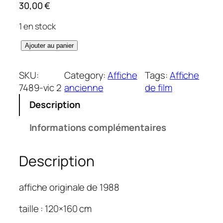
30,00
€
1 en stock
q
Ajouter au panier
u
a
SKU:
Category:
Affiche
Tags:
Affiche
n
7489-vic 2
ancienne
de film
t
Description
i
t
Informations complémentaires
é
d
Description
e
C
r
affiche originale de 1988
o
c
taille : 120×160 cm
o