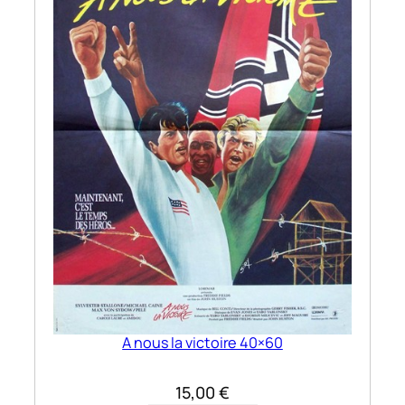
0
A nous la victoire 40×60
15,00
€