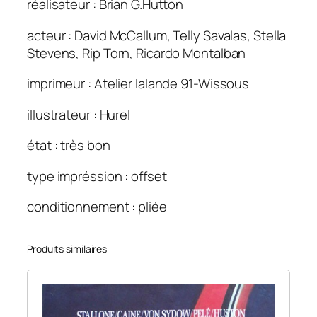
réalisateur : Brian G.Hutton
p
t
acteur : David McCallum, Telly Savalas, Stella
e
Stevens, Rip Torn, Ricardo Montalban
u
r
imprimeur : Atelier lalande 91-Wissous
s
(
illustrateur : Hurel
L
état : très bon
e
s
type impréssion : offset
)
1
conditionnement : pliée
2
0
Produits similaires
×
1
6
0