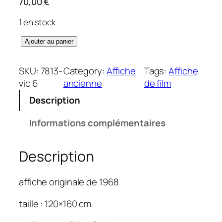
70,00
€
1 en stock
q
Ajouter au panier
u
a
SKU:
7813-
Category:
Affiche
Tags:
Affiche
n
vic 6
ancienne
de film
t
Description
i
t
Informations complémentaires
é
d
Description
e
C
o
affiche originale de 1968
r
r
taille : 120×160 cm
u