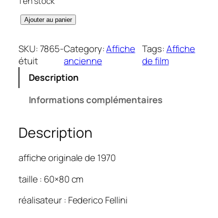
1 en stock
q
Ajouter au panier
u
a
SKU:
7865-
Category:
Affiche
Tags:
Affiche
n
étuit
ancienne
de film
t
Description
i
t
Informations complémentaires
é
d
Description
e
C
l
affiche originale de 1970
o
w
taille : 60×80 cm
n
réalisateur : Federico Fellini
s
(