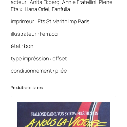
acteur : Anita Ekberg, Annie Fratellini, Pierre
L
Etaix, Liana Orfei, Fanfulla
e
s
imprimeur : Ets St Maritn Imp Paris
)
6
illustrateur : Ferracci
0
état : bon
×
8
type impréssion : offset
0
conditionnement : pliée
Produits similaires