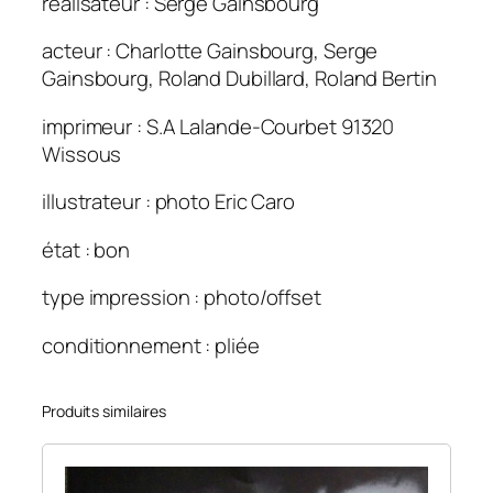
réalisateur : Serge Gainsbourg
o
t
acteur : Charlotte Gainsbourg, Serge
t
Gainsbourg, Roland Dubillard, Roland Bertin
e
f
imprimeur : S.A Lalande-Courbet 91320
o
Wissous
r
e
illustrateur : photo Eric Caro
v
état : bon
e
r
type impression : photo/offset
.
1
conditionnement : pliée
2
0
Produits similaires
×
1
6