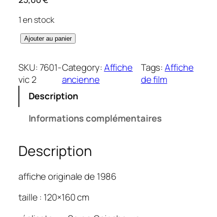
1 en stock
q
Ajouter au panier
u
a
SKU:
7601-
Category:
Affiche
Tags:
Affiche
n
vic 2
ancienne
de film
t
Description
i
t
Informations complémentaires
é
d
Description
e
C
h
affiche originale de 1986
a
r
taille : 120×160 cm
l