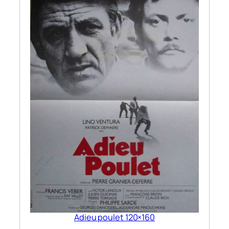
0
Adieu poulet 120×160