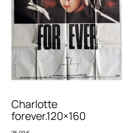
Charlotte
forever.120×160
25,00
€