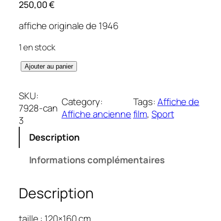
250,00
€
affiche originale de 1946
1 en stock
q
Ajouter au panier
u
a
SKU:
Category:
Tags:
Affiche de
n
7928-can
Affiche ancienne
film
, 
Sport
t
3
i
Description
t
é
Informations complémentaires
d
e
Description
C
h
a
taille : 120×160 cm