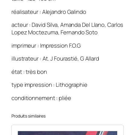
m
p
réalisateur : Alejandro Galindo
i
acteur : David Silva, Amanda Del Llano, Carlos
o
Lopez Moctezuma, Fernando Soto
n
s
imprimeur : Impression F.O.G
a
n
illustrateur : At. J Fourastié, G Allard
s
c
état : très bon
o
type impression : Lithographie
u
r
conditionnement : pliée
o
n
n
Produits similaires
e
1