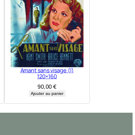
Amant sans visage (l)
120×160
90,00
€
Ajouter au panier