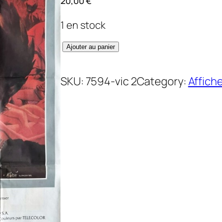
20,00
€
1 en stock
q
Ajouter au panier
u
a
SKU:
7594-vic 2
Category:
Affich
n
t
i
t
é
d
e
C
a