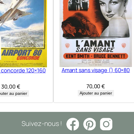
1
6
0
Amant sans visage () 60×80
0 concorde 120×160
70,00
€
30,00
€
Ajouter au panier
outer au panier
Suivez-nous !