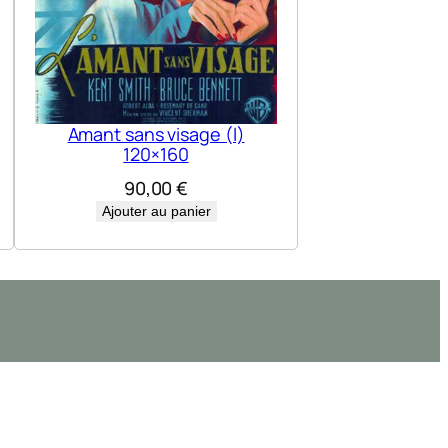
Amant sans visage (l)
120×160
90,00
€
Ajouter au panier